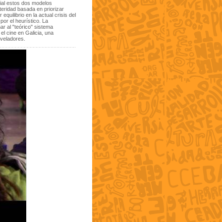
dial estos dos modelos
teridad basada en priorizar
ilibrio en la actual crisis del
por el heurístico. La
r al "teórico" sistema
l cine en Galicia, una
eveladores.