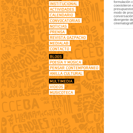
formulación c
coexistieron 
presupuestos 
modo de produ
conversación 
divergente de
cinematografí