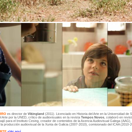
RRO
es director de
Vikingland
(2011). Licenciado en Historia del Arte en la Universidad de
el Arte por la UNED, crítico de audiovisuales en la revista
Tempos Novos
, colaboró en revi
bajó para el Instituto Cesing, creador de contenidos de la Axencia Audiovisual Galega (AAG),
la producción audiovisual de la Xunta de Galicia (2007-2010), comisionado del ICAA (2010-2
ARTE
+Ver aquí