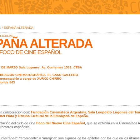
S
/ ESPAÑA ALTERADA
ELÍCULAS
PAÑA ALTERADA
FOCO DE CINE ESPAÑOL
 DE MARZO Sala Lugones, Av. Corrientes 1531, CTBA
REACIÓN CINEMATOGRÁFICA. EL CASO GALLEGO
presentación a cargo de XURXO CHIRRO
lorida 943
n colaboración con:
Fundación Cinemateca Argentina, Sala Leopoldo Lugones del Teatr
del Plata y Oficina Cultural de la Embajada de España.
tación del ciclo de cine
Foco del Nuevo Cine Español
, que se exhibirá en la Cinemateca Ar
rectores españoles.
subterránea", "emergente" o "marginal" son algunos de los epítetos con los que en los último