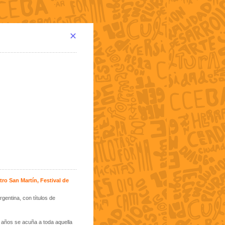
✕
o San Martín, Festival de
gentina, con títulos de
s años se acuña a toda aquella