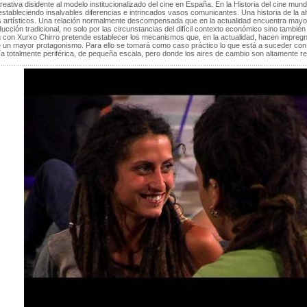
reativa disidente al modelo institucionalizado del cine en España. En la Historia del cine mun
estableciendo insalvables diferencias e intrincados vasos comunicantes. Una historia de la al
artísticos. Una relación normalmente descompensada que en la actualidad encuentra mayor equ
cción tradicional, no solo por las circunstancias del difícil contexto económico sino también 
con Xurxo Chirro pretende establecer los mecanismos que, en la actualidad, hacen impregna
 un mayor protagonismo. Para ello se tomará como caso práctico lo que está a suceder con e
a totalmente periférica, de pequeña escala, pero donde los aires de cambio son altamente r