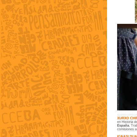
XURXO CHI
en Historia d
España
. Tra
comisiones a 
IGNASI DU