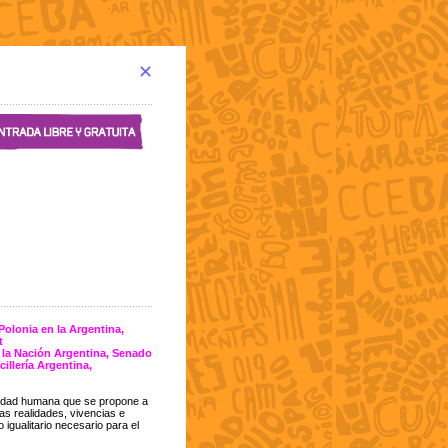
✕
lonia en la Argentina,
t
 la Nación Argentina, Senado
illería Argentina,
ilidad humana que se propone a
ras realidades, vivencias e
 igualitario necesario para el