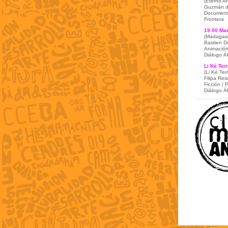
(Eterno A
Guzmán d
Documenta
Frontera
19.00 Mad
(Madagasca
Bastien D
Animación 
Diálogo Áf
Li Ké Ter
(Li Ké Terr
Filipa Rei
Ficción | 
Diálogo Áf