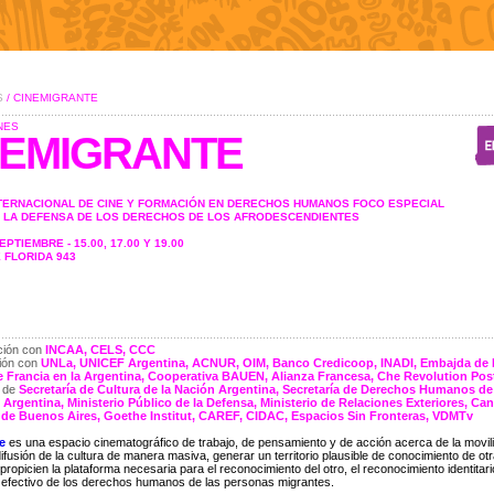
S
/ CINEMIGRANTE
NES
NEMIGRANTE
NTERNACIONAL DE CINE Y FORMACIÓN EN DERECHOS HUMANOS FOCO ESPECIAL
R LA DEFENSA DE LOS DERECHOS DE LOS AFRODESCENDIENTES
EPTIEMBRE - 15.00, 17.00 Y 19.00
 FLORIDA 943
ión con
INCAA, CELS, CCC
ión con
UNLa, UNICEF Argentina, ACNUR, OIM, Banco Credicoop, INADI, Embajda de Po
 Francia en la Argentina, Cooperativa BAUEN, Alianza Francesa, Che Revolution Pos
o de
Secretaría de Cultura de la Nación Argentina, Secretaría de Derechos Humanos de
 Argentina, Ministerio Público de la Defensa, Ministerio de Relaciones Exteriores, Canc
 de Buenos Aires, Goethe Institut, CAREF, CIDAC, Espacios Sin Fronteras, VDMTv
e
es una espacio cinematográfico de trabajo, de pensamiento y de acción acerca de la mov
difusión de la cultura de manera masiva, generar un territorio plausible de conocimiento de ot
propicien la plataforma necesaria para el reconocimiento del otro, el reconocimiento identitario
 efectivo de los derechos humanos de las personas migrantes.