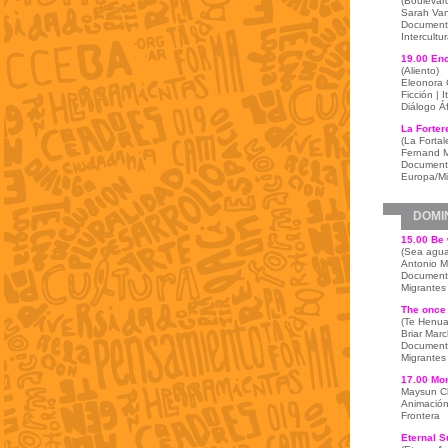
(Boulevar
Sarah Va
Documental
Intercultu
19.00 En
(Aliento)
Eleonora 
Ficción | I
Diálogo Á
La Forter
(La Fortal
Fernand M
Documenta
Europa/Mi
DOMI
15.00 Be 
(Sea agua
Antonio M
Documental
Migrantes 
The once 
(Te Henua
Briar Marc
Documenta
Migrantes 
17.00 Mon
Maysun Che
Animación
Frontera
Eternal S