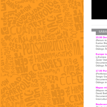
SÁBA
15.00
De
(Return ti
Karine Bir
Documental
Diálogo Á
Europe i
(¿Europa 
Javier Val
Documenta
Diálogo Á
17.00
Per
(Periferias
Sergio Gar
Documenta
Diálogo in
Mapas mi
(Mapas mi
David Batl
Documenta
Intercultu
Boulevar