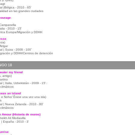
d D'Ypres)
nagt
 |Bélgica - 2010 - 65'
ralidad en las grandes ciudades
courage
Campanella
talia - 2010 - 15'
frica Europa/Migración y DDHH
esse
eza)
elgar
l | Suiza - 2008 - 100´
gración y DDHH/Centros de detención
NGO 18
water my friend
, amigo)
artino
 | Italia, Uzbekistán - 2009 - 15'.
climáticos
was an island
 e Noho/ Érase una vez una isla)
h
l | Nueva Zelanda - 2010 - 80'
climáticos
 Amour (Historia de muros)
ikh Ali Mediavilla
 | España - 2010 - 3'
unrise