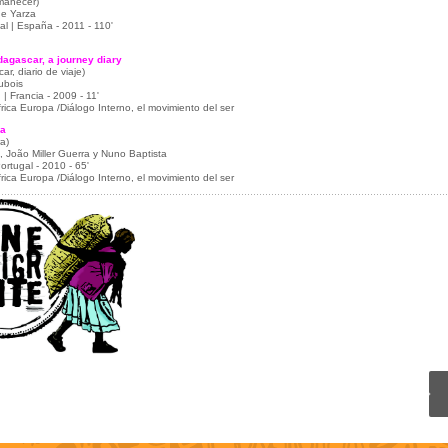
manecer)
e Yarza
l | España - 2011 - 110'
agascar, a journey diary
r, diario de viaje)
ubois
| Francia - 2009 - 11'
rica Europa /Diálogo Interno, el movimiento del ser
ra
a)
s, João Miller Guerra y Nuno Baptista
Portugal - 2010 - 65'
rica Europa /Diálogo Interno, el movimiento del ser