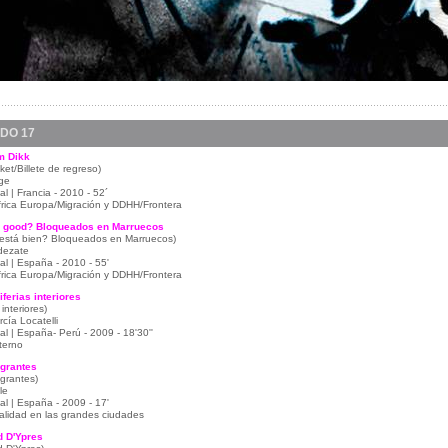
DO 17
m Dikk
cket/Billete de regreso)
ge
 | Francia - 2010 - 52´
frica Europa/Migración y DDHH/Frontera
s good? Bloqueados en Marruecos
está bien? Bloqueados en Marruecos)
dezate
l | España - 2010 - 55'
frica Europa/Migración y DDHH/Frontera
iferias interiores
 interiores)
cía Locatelli
l | España- Perú - 2009 - 18'30''
terno
grantes
grantes)
le
l | España - 2009 - 17'
ralidad en las grandes ciudades
d D'Ypres